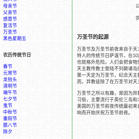
母亲节
父亲节
感恩节
复活节
万圣节
万圣节的起源
黑色星期五
万圣节及万圣节前夜来自于天
农历传统节日
特人的传统节日萨温节，在10
也就格外危险。人们会把食物
春节
天主教传教士登陆不列颠诸岛
元宵节
第一天定为万圣节，纪念天主
龙抬头
而，异教徒除了在万圣节对天
清明节
端午节
万圣节之所以有趣，是因为异
七夕节
习俗，主要流行于英伦三岛和
鬼节
美国的万圣节前夜传统最初来
中秋节
响而开始庆祝万圣节前夜。
重阳节
腊八节
除夕