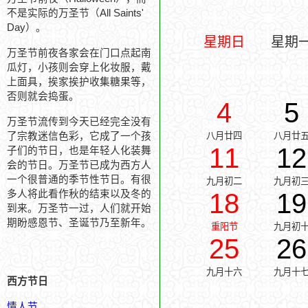
不是实际的万圣节（All Saints'
Day）。
星期日
星期
万圣节前夜各家会在门口点起南
瓜灯，小孩则会穿上化妆服，戴
上面具，挨家挨护收集糖果等，
否则就会捣蛋。
4
5
万圣节流传到今天已经完全没有
了宗教迷信色彩，它成了一个孩
八月廿四
八月廿
11
12
子们的节日，也是年轻人化装舞
会的节日。万圣节已成为西方人
一个很普通的季节性节日。有很
九月初二
九月初
多人将此看作秋的结束以及冬的
18
19
到来。万圣节一过，人们就开始
期盼感恩节、圣诞节乃至新年。
重阳节
九月初
25
26
九月十六
九月十
西方节日
情人节