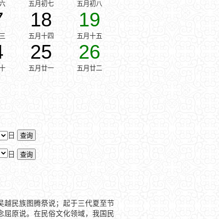
六
五月初七
五月初八
7
18
19
三
五月十四
五月十五
4
25
26
十
五月廿一
五月廿二
日
日
吴越民族图腾祭说；起于三代夏至节
念屈原说。在民俗文化领域，我国民