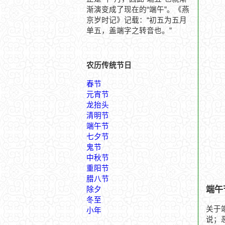
渐演变成了现在的“端午”。《燕
京岁时记》记载：“初五为五月
单五，盖端字之转音也。”
农历传统节日
春节
元宵节
龙抬头
清明节
端午节
七夕节
鬼节
中秋节
重阳节
腊八节
端午
除夕
冬至
关于
小年
说；