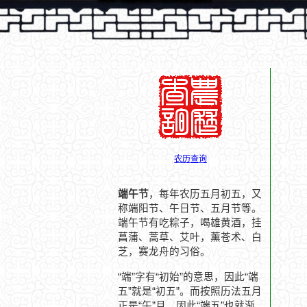
农历查询
端午节
，每年农历五月初五，又
称端阳节、午日节、五月节等。
端午节有吃粽子，喝雄黄酒，挂
菖蒲、蒿草、艾叶，薰苍术、白
芝，赛龙舟的习俗。
“端”字有“初始”的意思，因此“端
五”就是“初五”。而按照历法五月
正是“午”月，因此“端五”也就渐