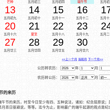
芒种
五月初三
五月初四
端午节
五月初
13
14
15
16
1
五月初九
五月初十
五月十一
五月十二
五月十
20
21
22
23
2
五月十六
夏至
五月十八
五月十九
五月二
27
28
29
30
五月廿三
五月廿四
五月廿五
五月廿六
<<上一个月
当前月
下一个月>>
公历转农历：
年
月
农历转公历：
年
月
节的来历
端午节的来历，时至今日至少有四、五种说法，诸如：纪念屈原说；
恶月恶日驱避说，等等。迄今为止，影响最广的端午起源的观点是纪