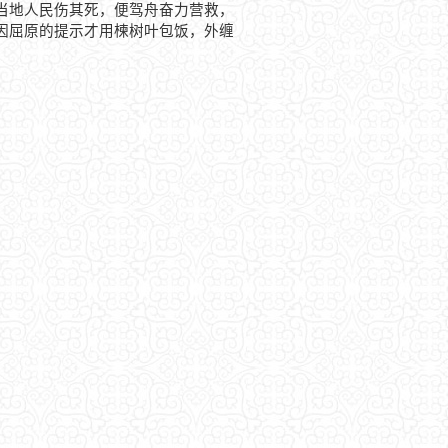
当地人民伤其死，便驾舟奋力营救，
因屈原的提示才用楝树叶包饭，外缠