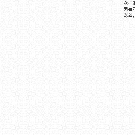
众把
因有
彩丝