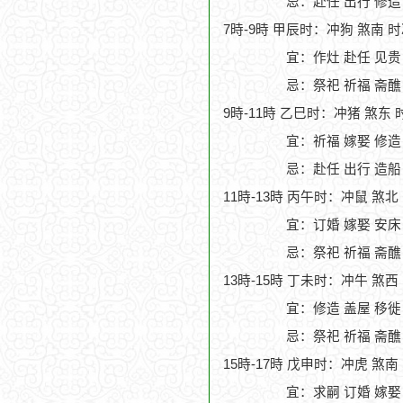
忌：赴任 出行 修造
7時-9時 甲辰时：冲狗 煞南 
宜：作灶 赴任 见贵
忌：祭祀 祈福 斋醮
9時-11時 乙巳时：冲猪 煞东 
宜：祈福 嫁娶 修造 
忌：赴任 出行 造船
11時-13時 丙午时：冲鼠 煞北
宜：订婚 嫁娶 安床
忌：祭祀 祈福 斋醮
13時-15時 丁未时：冲牛 煞西
宜：修造 盖屋 移徙 
忌：祭祀 祈福 斋醮
15時-17時 戊申时：冲虎 煞南
宜：求嗣 订婚 嫁娶