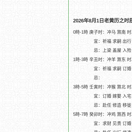
2026年8月1日老黄历之时
0時-1時 庚子时：冲马 煞南 
宜：祈福 求嗣 出行
忌：上梁 盖屋 入殓
1時-3時 辛丑时：冲羊 煞东 
宜：祈福 求嗣 订婚 
忌：
3時-5時 壬寅时：冲猴 煞北 
宜：订婚 嫁娶 入宅
忌：赴任 修造 移徙
5時-7時 癸卯时：冲鸡 煞西 
宜：求财 见贵 订婚