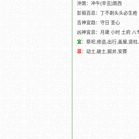
沖煞：冲牛(辛丑)煞西
彭祖百忌：丁不剃头头必生疮
吉神宜趋：守日 圣心
凶神宜忌：月建 小时 土府 八专
宜
：祭祀,修造,出行,盖屋,竖柱
忌
：动土,破土,掘井,安葬