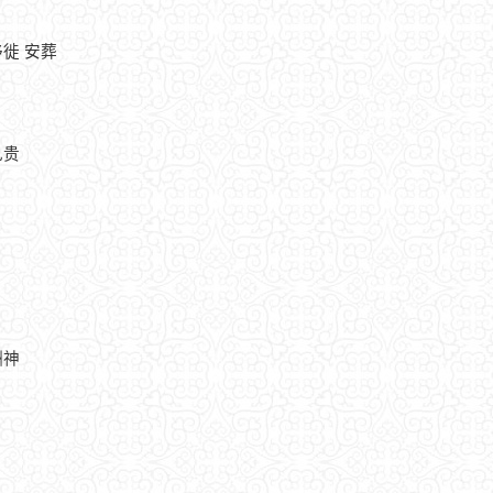
移徙 安葬
见贵
酬神