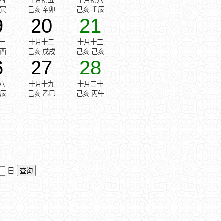
四
十月初五
十月初六
庚寅
己亥 辛卯
己亥 壬辰
9
20
21
一
十月十二
十月十三
丁酉
己亥 戊戌
己亥 己亥
6
27
28
八
十月十九
十月二十
甲辰
己亥 乙巳
己亥 丙午
日