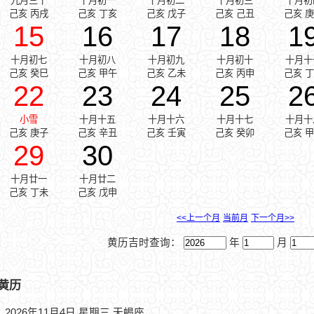
九月三十
十月初一
十月初二
十月初三
十月初
己亥 丙戌
己亥 丁亥
己亥 戊子
己亥 己丑
己亥 
15
16
17
18
1
十月初七
十月初八
十月初九
十月初十
十月十
己亥 癸巳
己亥 甲午
己亥 乙未
己亥 丙申
己亥 
22
23
24
25
2
小雪
十月十五
十月十六
十月十七
十月十
己亥 庚子
己亥 辛丑
己亥 壬寅
己亥 癸卯
己亥 
29
30
十月廿一
十月廿二
己亥 丁未
己亥 戊申
<<上一个月
当前月
下一个月>>
黄历吉时查询：
年
月
黄历
2026年11月4日 星期三 天蝎座