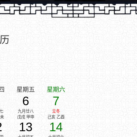
黄历
四
星期五
星期六
6
7
七
九月廿八
立冬
癸未
戊戌 甲申
己亥 乙酉
2
13
14