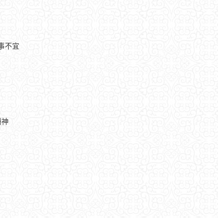
诸事不宜
酬神