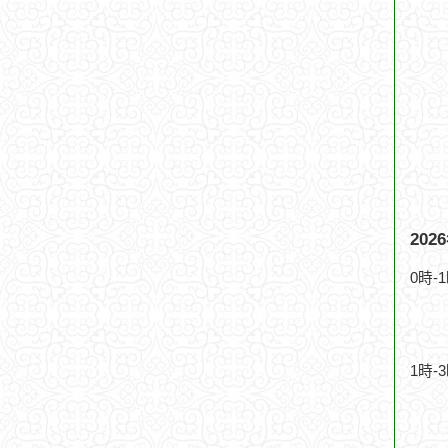
20
0時-
1時-