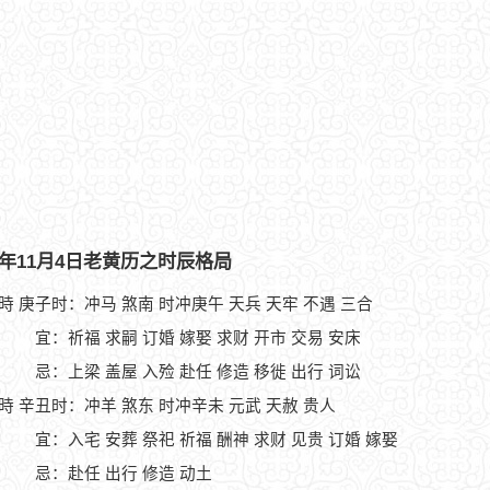
26年11月4日老黄历之时辰格局
1時 庚子时：冲马 煞南 时冲庚午 天兵 天牢 不遇 三合
宜：祈福 求嗣 订婚 嫁娶 求财 开市 交易 安床
忌：上梁 盖屋 入殓 赴任 修造 移徙 出行 词讼
3時 辛丑时：冲羊 煞东 时冲辛未 元武 天赦 贵人
宜：入宅 安葬 祭祀 祈福 酬神 求财 见贵 订婚 嫁娶
忌：赴任 出行 修造 动土