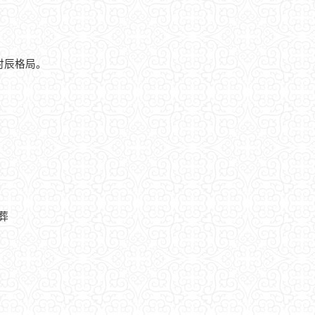
时辰格局。
安葬