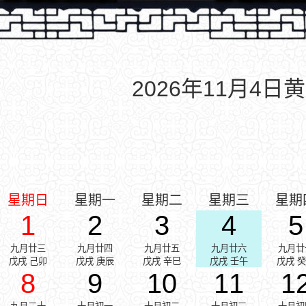
2026年11月4日
星期日
星期一
星期二
星期三
星期
1
2
3
4
5
九月廿三
九月廿四
九月廿五
九月廿六
九月廿
戊戌 己卯
戊戌 庚辰
戊戌 辛巳
戊戌 壬午
戊戌 
8
9
10
11
1