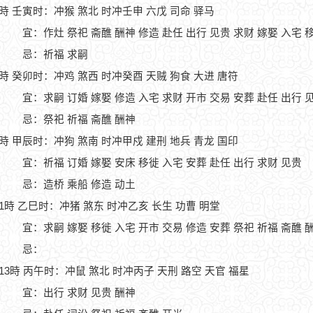
5時 壬寅时：冲猴 煞北 时冲壬申 六戊 司命 驿马
宜：作灶 祭祀 斋醮 酬神 修造 赴任 出行 见贵 求财 嫁娶 入宅 
忌：祈福 求嗣
7時 癸卯时：冲鸡 煞西 时冲癸酉 天贼 狗食 大进 唐符
宜：求嗣 订婚 嫁娶 修造 入宅 求财 开市 交易 安葬 赴任 出行 
忌：祭祀 祈福 斋醮 酬神
9時 甲辰时：冲狗 煞南 时冲甲戍 建刑 地兵 青龙 国印
宜：祈福 订婚 嫁娶 安床 移徙 入宅 安葬 赴任 出行 求财 见贵
忌：造桥 乘船 修造 动土
11時 乙巳时：冲猪 煞东 时冲乙亥 长生 功曹 明堂
宜：求嗣 嫁娶 移徙 入宅 开市 交易 修造 安葬 祭祀 祈福 斋醮 
忌：
-13時 丙午时：冲鼠 煞北 时冲丙子 天刑 路空 天官 福星
宜：出行 求财 见贵 酬神