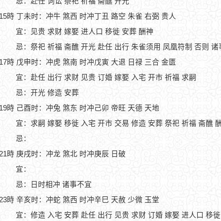
忌：赴任 词讼 祭祀 祈福 斋醮 开光
-15時 丁未时：冲牛 煞西 时冲丁丑 路空 朱雀 右弼 贵人
宜：见贵 求财 嫁娶 进人口 移徙 安葬 酬神
忌：祭祀 祈福 斋醮 开光 赴任 出行 朱雀须用 凤凰符制 否则 
-17時 戊申时：冲虎 煞南 时冲戊寅 大退 日禄 三合 金匮
宜：赴任 出行 求财 见贵 订婚 嫁娶 入宅 开市 祈福 求嗣
忌：开光 修造 安葬
-19時 己酉时：冲兔 煞东 时冲己卯 帝旺 天德 天地
宜：求嗣 嫁娶 移徙 入宅 开市 交易 修造 安葬 祭祀 祈福 斋醮 
忌：
-21時 庚戌时：冲龙 煞北 时冲庚辰 日破
宜：
忌：日时相冲 诸事不宜
-23時 辛亥时：冲蛇 煞西 时冲辛巳 天赦 少微 玉堂
宜：修造 入宅 安葬 赴任 出行 见贵 求财 订婚 嫁娶 进人口 移徙