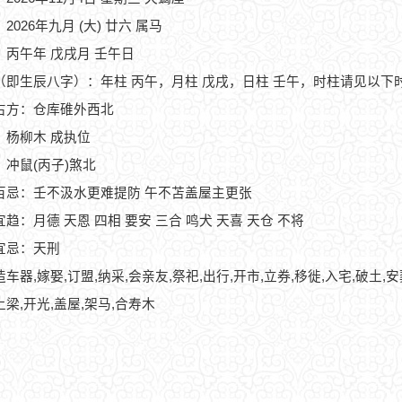
2026年九月 (大) 廿六 属马
：丙午年 戊戌月 壬午日
（即生辰八字）：年柱 丙午，月柱 戊戌，日柱 壬午，时柱请见以下
占方：仓库碓外西北
：杨柳木 成执位
：冲鼠(丙子)煞北
百忌：壬不汲水更难提防 午不苫盖屋主更张
趋：月德 天恩 四相 要安 三合 鸣犬 天喜 天仓 不将
宜忌：天刑
造车器,嫁娶,订盟,纳采,会亲友,祭祀,出行,开市,立券,移徙,入宅,破土,
上梁,开光,盖屋,架马,合寿木