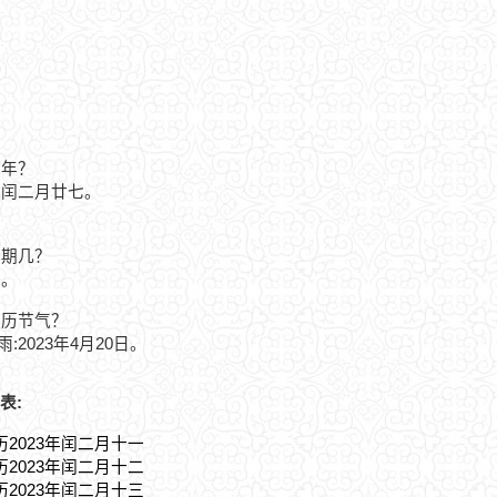
紀年？
卯年闰二月廿七。
星期几？
一。
农历节气？
雨:2023年4月20日。
表:
历2023年闰二月十一
历2023年闰二月十二
历2023年闰二月十三