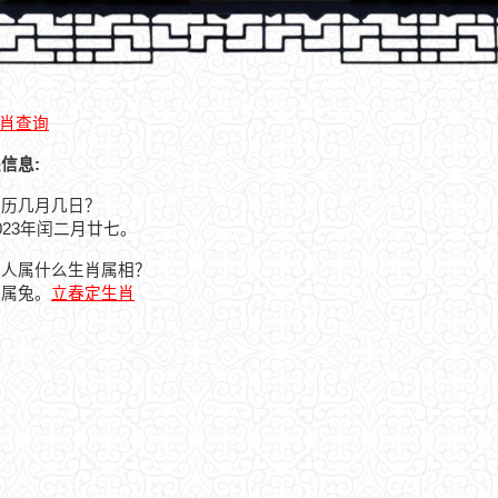
肖查询
关信息:
是农历几月几日？
2023年闰二月廿七。
日的人属什么生肖属相？
人属兔。
立春定生肖