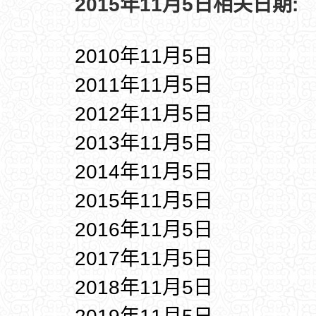
2015年11月5日相关日期:
2010年11月5日
2011年11月5日
2012年11月5日
2013年11月5日
2014年11月5日
2015年11月5日
2016年11月5日
2017年11月5日
2018年11月5日