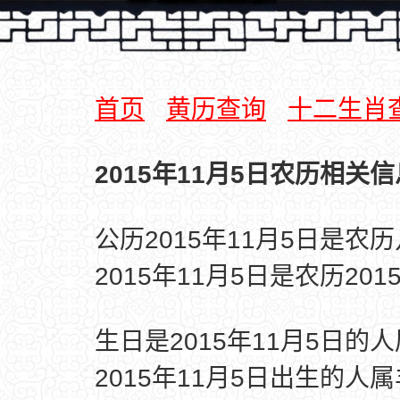
首页
黄历查询
十二生肖
2015年11月5日农历相关信
公历2015年11月5日是农
2015年11月5日是农历20
生日是2015年11月5日的
2015年11月5日出生的人