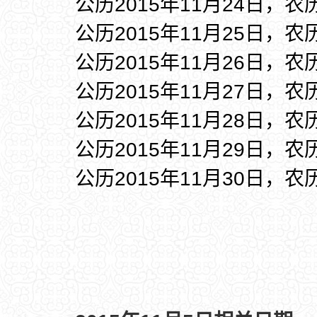
公历2015年11月24日，农
公历2015年11月25日，农
公历2015年11月26日，农
公历2015年11月27日，农
公历2015年11月28日，农
公历2015年11月29日，农
公历2015年11月30日，农