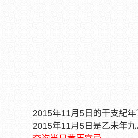
2015年11月5日的干支紀年
2015年11月5日是乙未年