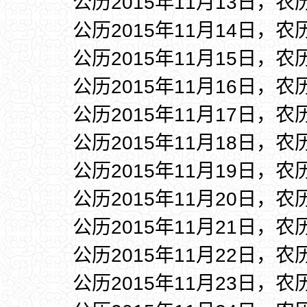
公历2015年11月13日，农
公历2015年11月14日，农
公历2015年11月15日，农
公历2015年11月16日，农
公历2015年11月17日，农
公历2015年11月18日，农
公历2015年11月19日，农
公历2015年11月20日，农
公历2015年11月21日，农
公历2015年11月22日，农
公历2015年11月23日，农