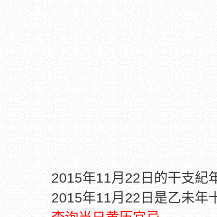
2015年11月22日的干支紀
2015年11月22日是乙未