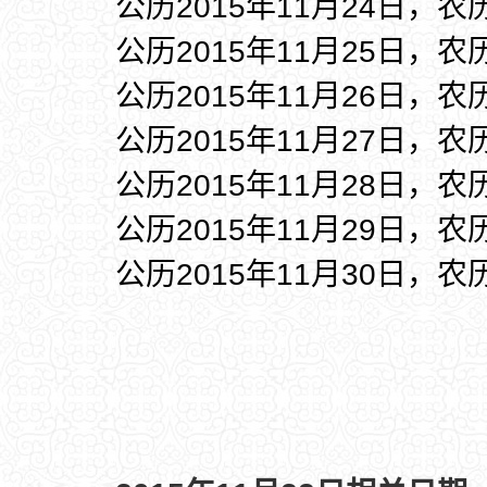
公历2015年11月24日，农
公历2015年11月25日，农
公历2015年11月26日，农
公历2015年11月27日，农
公历2015年11月28日，农
公历2015年11月29日，农
公历2015年11月30日，农