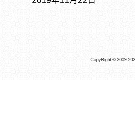
2019年11月22日
CopyRight © 2009