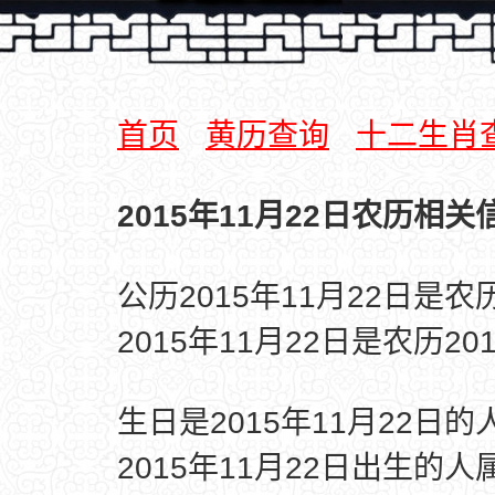
首页
黄历查询
十二生肖
2015年11月22日农历相关
公历2015年11月22日是
2015年11月22日是农历2
生日是2015年11月22日
2015年11月22日出生的人