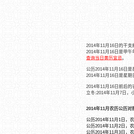
2014年11月16日的干
2014年11月16日是
查询当日黄历宜忌
。
公历2014年11月16日
2014年11月16日是星
2014年11月16日前后
立冬:2014年11月7日，小
2014年11月农历公历对
公历2014年11月1日，
公历2014年11月2日，
公历2014年11月3日，