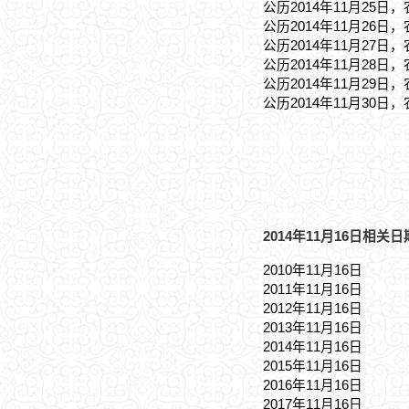
公历2014年11月25日
公历2014年11月26日
公历2014年11月27日
公历2014年11月28日
公历2014年11月29日
公历2014年11月30日
2014年11月16日相关日
2010年11月16日
2011年11月16日
2012年11月16日
2013年11月16日
2014年11月16日
2015年11月16日
2016年11月16日
2017年11月16日