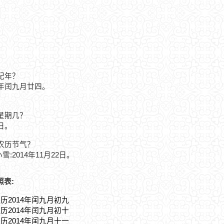
支紀年？
甲午年闰九月廿四。
是星期几？
期日。
的农历节气？
雪:2014年11月22日。
照表:
农历2014年闰九月初九
农历2014年闰九月初十
农历2014年闰九月十一