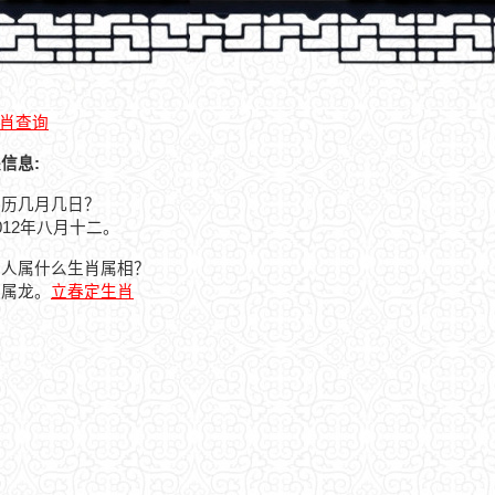
肖查询
关信息:
是农历几月几日？
2012年八月十二。
日的人属什么生肖属相？
人属龙。
立春定生肖