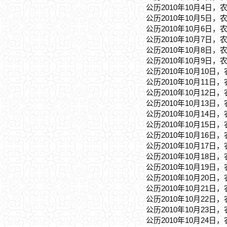
公历2010年10月4日，
公历2010年10月5日，
公历2010年10月6日，
公历2010年10月7日，
公历2010年10月8日，
公历2010年10月9日，
公历2010年10月10日
公历2010年10月11日
公历2010年10月12日
公历2010年10月13日
公历2010年10月14日
公历2010年10月15日
公历2010年10月16日
公历2010年10月17日
公历2010年10月18日
公历2010年10月19日
公历2010年10月20日
公历2010年10月21日
公历2010年10月22日
公历2010年10月23日
公历2010年10月24日