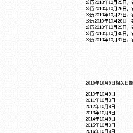
公历2010年10月25日
公历2010年10月26日
公历2010年10月27日
公历2010年10月28日
公历2010年10月29日
公历2010年10月30日
公历2010年10月31日
2010年10月9日相关日期
2010年10月9日
2011年10月9日
2012年10月9日
2013年10月9日
2014年10月9日
2015年10月9日
2016年10月9日