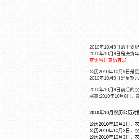
2010年10月9日的干支
2010年10月9日是庚
查询当日黄历宜忌
。
公历2010年10月9日是
2010年10月9日是星期
2010年10月9日前后的
寒露:2010年10月8日，霜
2010年10月农历公历对
公历2010年10月1日，
公历2010年10月2日，
公历2010年10月3日，